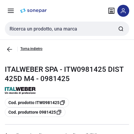
Vai alla
Vai
navigazione
alla
pagina
Cerca input
Torna indietro
ITALWEBER SPA - ITW0981425 DIST
425D M4 - 0981425
copia
Cod. prodotto ITW0981425
copia
Cod. produttore 0981425