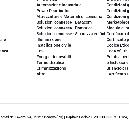
Automazione industriale
Condizioni g
Power Distribution
Condizioni g
Attrezzature e Materiali di consumo
Condizioni g
Soluzioni connesse - Datacom
Marketplac
Soluzioni connesse - Domotica
Modulo di r
Soluzioni connesse - Sicurezza edifici
Certificato d
ione
Illuminazione
Certificato p
Installazione civile
Codice Etic
iance
Cavi
Code of Ethi
Energie rinnovabili
Politica per 
Termoidraulica
e Inclusione
Climatizzazione
Bilancio di s
Altro
Certificato 
 Maestri del Lavoro, 24, 35127 Padova (PD) | Capitale Sociale € 28.000.000 i.v. | P