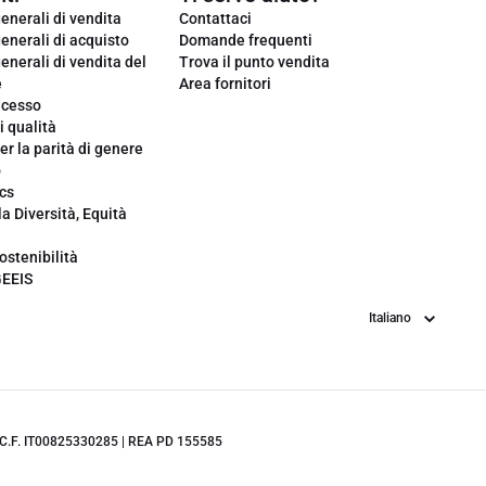
enerali di vendita
Contattaci
enerali di acquisto
Domande frequenti
enerali di vendita del
Trova il punto vendita
e
Area fornitori
ecesso
i qualità
er la parità di genere
o
cs
la Diversità, Equità
ostenibilità
GEEIS
Lingua
.IVA/C.F. IT00825330285 | REA PD 155585