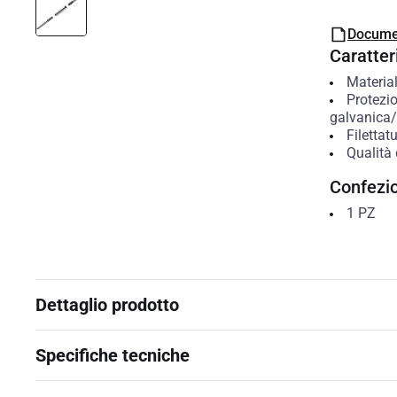
Docume
Caratteri
Materia
Protezio
galvanica/e
Filettat
Qualità 
Confezi
1
PZ
Dettaglio prodotto
Specifiche tecniche