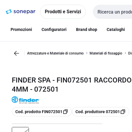
Vai alla
Vai
navigazione
alla
Prodotti e Servizi
Cerca input
pagina
Promozioni
Configuratori
Brand shop
Cataloghi
Attrezzature e Materiale di consumo
Materiali di fissaggio
Di
FINDER SPA - FIN072501 RACCORD
4MM - 072501
copia
copia
Cod. prodotto FIN072501
Cod. produttore 072501