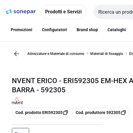
Vai alla
Vai
navigazione
alla
Prodotti e Servizi
Cerca input
pagina
Promozioni
Configuratori
Brand shop
Cataloghi
Attrezzature e Materiale di consumo
Materiali di fissaggio
Di
NVENT ERICO - ERI592305 EM-HEX
BARRA - 592305
copia
copia
Cod. prodotto ERI592305
Cod. produttore 592305