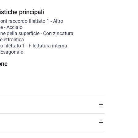
stiche principali
ni raccordo filettato 1
-
Altro
le
-
Acciaio
ne della superficie
-
Con zincatura
lettrolitica
 filettato 1
-
Filettatura interna
-
Esagonale
one