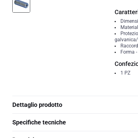
Caratteri
Dimensio
Materia
Protezio
galvanica/e
Raccordo
Forma
Confezi
1
PZ
Dettaglio prodotto
Specifiche tecniche