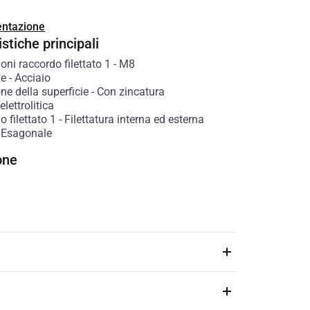
ntazione
stiche principali
ni raccordo filettato 1
-
M8
le
-
Acciaio
ne della superficie
-
Con zincatura
lettrolitica
 filettato 1
-
Filettatura interna ed esterna
-
Esagonale
one