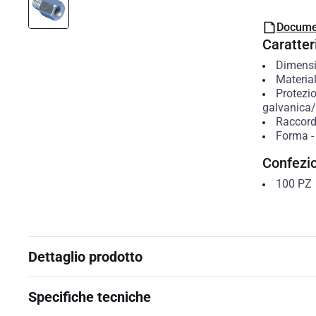
Docume
Caratteri
Dimensio
Materia
Protezio
galvanica/e
Raccordo
Forma
Confezi
100
PZ
Dettaglio prodotto
Specifiche tecniche