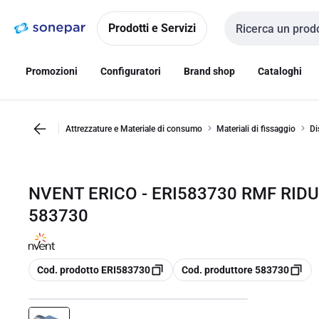
Vai alla
Vai
navigazione
alla
Prodotti e Servizi
Cerca input
pagina
Promozioni
Configuratori
Brand shop
Cataloghi
Attrezzature e Materiale di consumo
Materiali di fissaggio
Di
NVENT ERICO - ERI583730 RMF RID
583730
copia
copia
Cod. prodotto ERI583730
Cod. produttore 583730