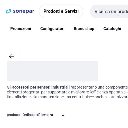
Vai alla
Vai
navigazione
alla
Prodotti e Servizi
Cerca input
pagina
Promozioni
Configuratori
Brand shop
Cataloghi
Gli
accessori per sensori industriali
rappresentano una componente fon
elementi progettati per supportare e migliorare l'efficienza operativa, 
l'installazione e la manutenzione, ma contribuisce anche a ottimizzare l
prodotto
Ordina per