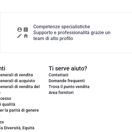
Competenze specialistiche
Supporto e professionalità grazie un
team di alto profilo
ti
Ti serve aiuto?
enerali di vendita
Contattaci
enerali di acquisto
Domande frequenti
enerali di vendita del
Trova il punto vendita
e
Area fornitori
ecesso
i qualità
er la parità di genere
o
cs
la Diversità, Equità