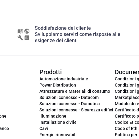
Soddisfazione del cliente
Sviluppiamo servizi come risposte alle
esigenze dei clienti
Prodotti
Documen
Automazione industriale
Condizioni g
Power Distribution
Condizioni g
Attrezzature e Materiali di consumo
Condizioni g
Soluzioni connesse - Datacom
Marketplac
Soluzioni connesse - Domotica
Modulo di r
Soluzioni connesse - Sicurezza edifici
Certificato d
ione
Illuminazione
Certificato p
Installazione civile
Codice Etic
iance
Cavi
Code of Ethi
Energie rinnovabili
Politica per 