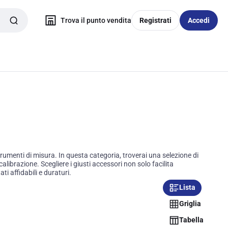
Trova il punto vendita
Registrati
Accedi
menti di misura. In questa categoria, troverai una selezione di
librazione. Scegliere i giusti accessori non solo facilita
i affidabili e duraturi.
Lista
Griglia
Tabella