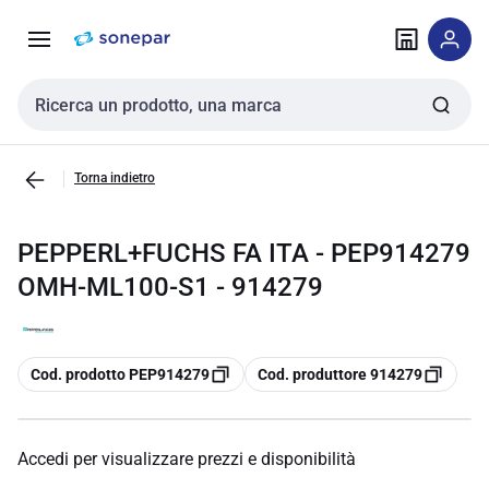
Vai alla
Vai
navigazione
alla
pagina
Cerca input
Torna indietro
PEPPERL+FUCHS FA ITA - PEP914279
OMH-ML100-S1 - 914279
copia
copia
Cod. prodotto PEP914279
Cod. produttore 914279
Accedi per visualizzare prezzi e disponibilità