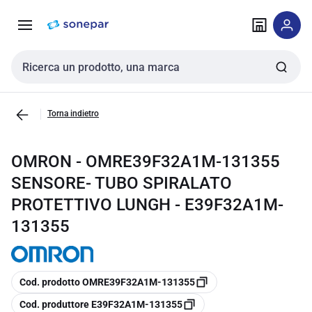
Vai alla
Vai
navigazione
alla
pagina
Cerca input
Torna indietro
OMRON - OMRE39F32A1M-131355
SENSORE- TUBO SPIRALATO
PROTETTIVO LUNGH - E39F32A1M-
131355
copia
Cod. prodotto OMRE39F32A1M-131355
copia
Cod. produttore E39F32A1M-131355