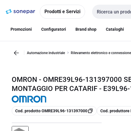
Vai alla
Vai
navigazione
alla
Prodotti e Servizi
Cerca input
pagina
Promozioni
Configuratori
Brand shop
Cataloghi
Automazione industriale
Rilevamento elettronico e connessione
OMRON - OMRE39L96-131397000 SE
MONTAGGIO PER CATARIF - E39L96
copia
copia
Cod. prodotto OMRE39L96-131397000
Cod. produttor