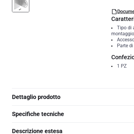
Docume
Caratteri
Tipo di 
montaggi
Accesso
Parte di
Confezi
1
PZ
Dettaglio prodotto
Specifiche tecniche
Descrizione estesa