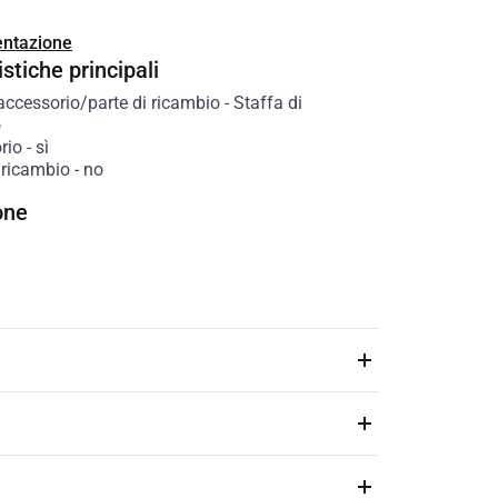
ntazione
stiche principali
accessorio/parte di ricambio
-
Staffa di
o
rio
-
sì
 ricambio
-
no
one