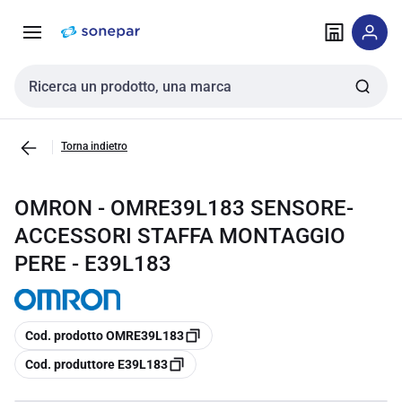
Vai alla
Vai
navigazione
alla
pagina
Cerca input
Torna indietro
OMRON - OMRE39L183 SENSORE-
ACCESSORI STAFFA MONTAGGIO
PERE - E39L183
copia
Cod. prodotto OMRE39L183
copia
Cod. produttore E39L183