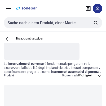
Zur
Zum
Navigation
Inhalt
springen
springen
Sucheingabe
Breadcrumb anzeigen
La
interruzione di corrente
è fondamentale per garantire la
sicurezza e l'affidabilità degli impianti elettrici. I nostri componenti,
specificamente progettati come
interruttori automatici di potenza
per chassis
Produkt
, offrono una protezione efficace contro sovraccarichi e
Ordnen nach
cortocircuiti. Questi dispositivi sono integrati nel telaio delle
attrezzature elettriche, assicurando un funzionamento ottimale in
una vasta gamma di applicazioni. Scegliere i nostri interruttori
significa investire nella sicurezza operativa e nella longevità del
vostro sistema elettrico.