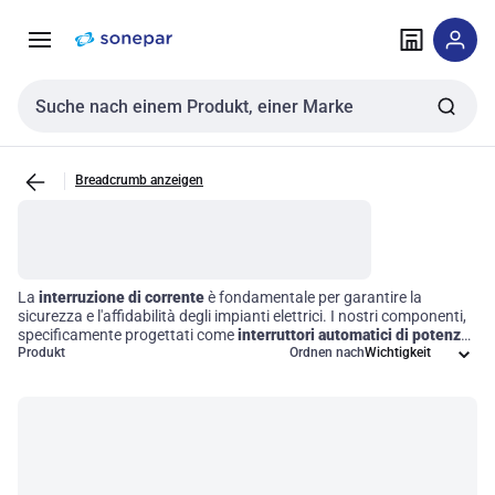
Zur
Zum
Navigation
Inhalt
springen
springen
Sucheingabe
Breadcrumb anzeigen
La
interruzione di corrente
è fondamentale per garantire la
sicurezza e l'affidabilità degli impianti elettrici. I nostri componenti,
specificamente progettati come
interruttori automatici di potenza
per chassis
Produkt
, offrono una protezione efficace contro sovraccarichi e
Ordnen nach
cortocircuiti. Questi dispositivi sono integrati nel telaio delle
attrezzature elettriche, assicurando un funzionamento ottimale in
una vasta gamma di applicazioni. Scegliere i nostri interruttori
significa investire nella sicurezza operativa e nella longevità del
vostro sistema elettrico.