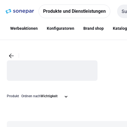
Zur
Zum
Navigation
Inhalt
Produkte und Dienstleistungen
Such
springen
springen
Werbeaktionen
Konfiguratoren
Brand shop
Katalo
Produkt
Ordnen nach