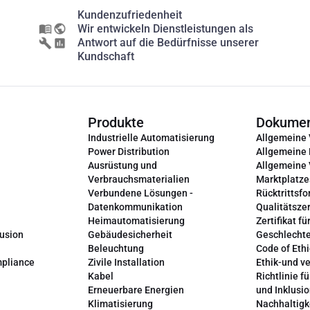
Kundenzufriedenheit
Wir entwickeln Dienstleistungen als
Antwort auf die Bedürfnisse unserer
Kundschaft
Produkte
Dokume
Industrielle Automatisierung
Allgemeine
Power Distribution
Allgemeine
Ausrüstung und
Allgemeine
Verbrauchsmaterialien
Marktplatze
Verbundene Lösungen -
Rücktrittsfo
Datenkommunikation
Qualitätszer
Heimautomatisierung
Zertifikat fü
lusion
Gebäudesicherheit
Geschlechte
Beleuchtung
Code of Ethi
mpliance
Zivile Installation
Ethik-und v
Kabel
Richtlinie fü
Erneuerbare Energien
und Inklusi
Klimatisierung
Nachhaltigk