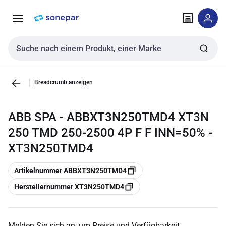
Zur
Zum
Navigation
Inhalt
springen
springen
Sucheingabe
Breadcrumb anzeigen
ABB SPA - ABBXT3N250TMD4 XT3N
250 TMD 250-2500 4P F F INN=50% -
XT3N250TMD4
Kopieren
Artikelnummer ABBXT3N250TMD4
Kopieren
Herstellernummer XT3N250TMD4
Melden Sie sich an, um Preise und Verfügbarkeit