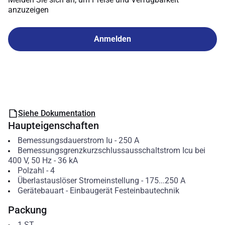
anzuzeigen
Anmelden
Siehe Dokumentation
Haupteigenschaften
Bemessungsdauerstrom Iu
-
250
A
Bemessungsgrenzkurzschlussausschaltstrom Icu bei
400 V, 50 Hz
-
36
kA
Polzahl
-
4
Überlastauslöser Stromeinstellung
-
175...250
A
Gerätebauart
-
Einbaugerät Festeinbautechnik
Packung
1
ST