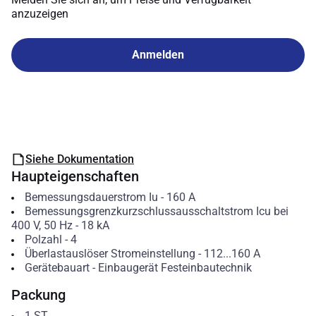
anzuzeigen
Anmelden
Siehe Dokumentation
Haupteigenschaften
Bemessungsdauerstrom Iu
-
160
A
Bemessungsgrenzkurzschlussausschaltstrom Icu bei
400 V, 50 Hz
-
18
kA
Polzahl
-
4
Überlastauslöser Stromeinstellung
-
112...160
A
Gerätebauart
-
Einbaugerät Festeinbautechnik
Packung
1
ST