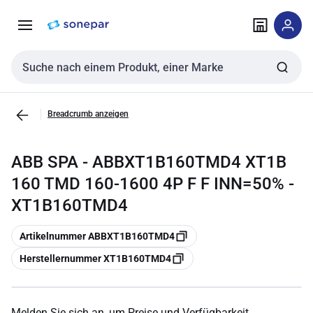
Zur
Zum
Navigation
Inhalt
springen
springen
Sucheingabe
Breadcrumb anzeigen
ABB SPA - ABBXT1B160TMD4 XT1B
160 TMD 160-1600 4P F F INN=50% -
XT1B160TMD4
Kopieren
Artikelnummer ABBXT1B160TMD4
Kopieren
Herstellernummer XT1B160TMD4
Melden Sie sich an, um Preise und Verfügbarkeit