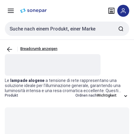
Zur
Zum
Navigation
Inhalt
springen
springen
Sucheingabe
Breadcrumb anzeigen
Le
lampade alogene
a tensione di rete rappresentano una
soluzione ideale per l'illuminazione generale, garantendo una
luminosità intensa e una resa cromatica eccellente. Questi
dispositivi, privi di superficie riflettente, sono progettati per
Produkt
Ordnen nach
funzionare direttamente con la tensione di rete, rendendoli
particolarmente versatili per applicazioni sia residenziali che
commerciali. L'adozione di lampade alogene contribuisce a
migliorare l'efficienza operativa degli ambienti, assicurando una
luce bianca brillante che valorizza gli spazi e gli oggetti esposti.