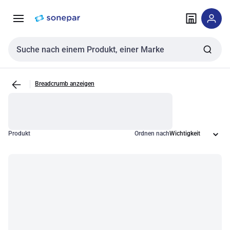
Zur
Zum
Navigation
Inhalt
springen
springen
Sucheingabe
Breadcrumb anzeigen
Produkt
Ordnen nach