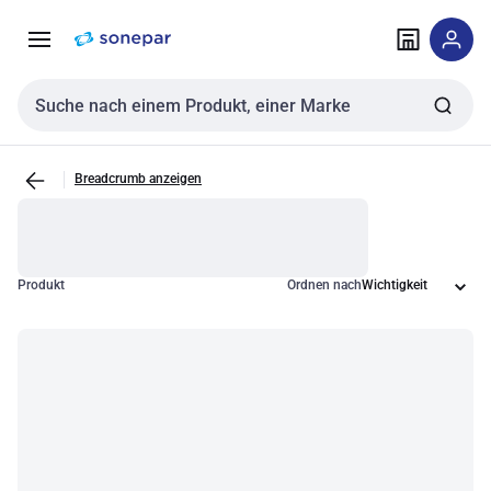
Zur
Zum
Navigation
Inhalt
springen
springen
Sucheingabe
Breadcrumb anzeigen
Produkt
Ordnen nach