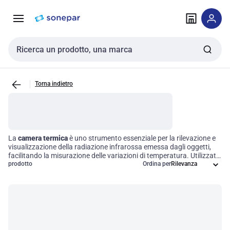
Vai alla
Vai
navigazione
alla
pagina
Cerca input
Torna indietro
La
camera termica
è uno strumento essenziale per la rilevazione e
visualizzazione della radiazione infrarossa emessa dagli oggetti,
facilitando la misurazione delle variazioni di temperatura. Utilizzata
in settori come le ispezioni edilizie, la manutenzione elettrica e la
prodotto
Ordina per
diagnostica medica, questa tecnologia consente di identificare
perdite di calore, guasti elettrici e variazioni della temperatura
corporea. Investire in una camera termica significa migliorare
l'efficienza operativa e garantire una gestione proattiva delle
problematiche.