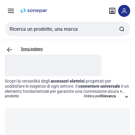
Vai alla
Vai
navigazione
alla
pagina
Cerca input
Torna indietro
Scopri la versatilità degli
accessori elettrici
progettati per
soddisfare le esigenze di ogni settore. Il
connettore universale
è un
elemento fondamentale per garantire una connessione sicura e
compatibile tra dispositivi elettrici e fonti di alimentazione. Grazie al
prodotto
Ordina per
suo design standardizzato, questo prodotto si adatta
perfettamente a diverse applicazioni, rendendolo ideale per
ambienti residenziali, commerciali e industriali. Scegliere i giusti
accessori non è solo una questione di funzionalità, ma anche di
sicurezza e efficienza operativa.