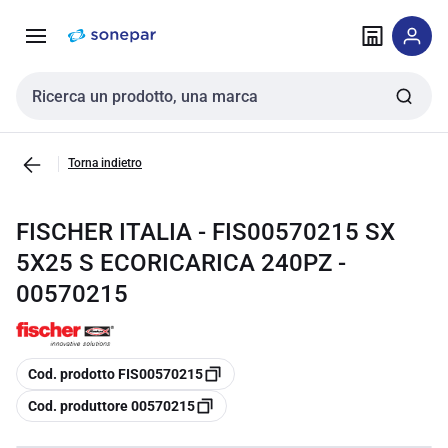
Vai alla
Vai
navigazione
alla
pagina
Cerca input
Torna indietro
FISCHER ITALIA - FIS00570215 SX
5X25 S ECORICARICA 240PZ -
00570215
copia
Cod. prodotto FIS00570215
copia
Cod. produttore 00570215