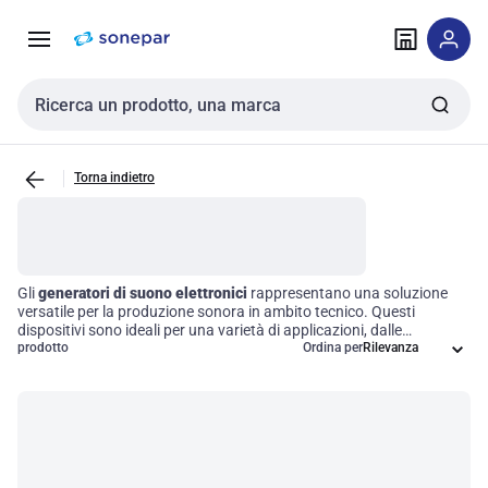
Vai alla
Vai
navigazione
alla
pagina
Cerca input
Torna indietro
Gli
generatori di suono elettronici
rappresentano una soluzione
versatile per la produzione sonora in ambito tecnico. Questi
dispositivi sono ideali per una varietà di applicazioni, dalle
performance musicali agli allarmi, fino agli effetti sonori per i
prodotto
Ordina per
contenuti multimediali. Grazie alla loro capacità di generare una
vasta gamma di suoni attraverso metodologie elettroniche, offrono
funzionalità avanzate come la
modulazione
, la sintesi e la
manipolazione del suono, rendendoli strumenti indispensabili per
professionisti che cercano di ottimizzare la qualità e la varietà delle
loro produzioni sonore.