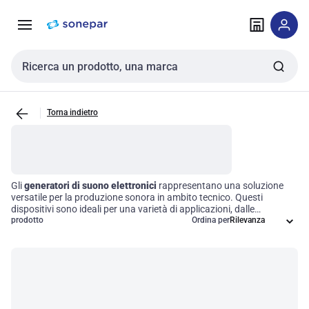
Vai alla
Vai
navigazione
alla
pagina
Cerca input
Torna indietro
Gli
generatori di suono elettronici
rappresentano una soluzione
versatile per la produzione sonora in ambito tecnico. Questi
dispositivi sono ideali per una varietà di applicazioni, dalle
performance musicali agli allarmi, fino agli effetti sonori per i
prodotto
Ordina per
contenuti multimediali. Grazie alla loro capacità di generare una
vasta gamma di suoni attraverso metodologie elettroniche, offrono
funzionalità avanzate come la
modulazione
, la sintesi e la
manipolazione del suono, rendendoli strumenti indispensabili per
professionisti che cercano di ottimizzare la qualità e la varietà delle
loro produzioni sonore.