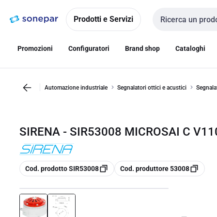
Vai alla
Vai
navigazione
alla
Prodotti e Servizi
Cerca input
pagina
Promozioni
Configuratori
Brand shop
Cataloghi
Automazione industriale
Segnalatori ottici e acustici
Segnalat
SIRENA - SIR53008 MICROSAI C V11
copia
copia
Cod. prodotto SIR53008
Cod. produttore 53008