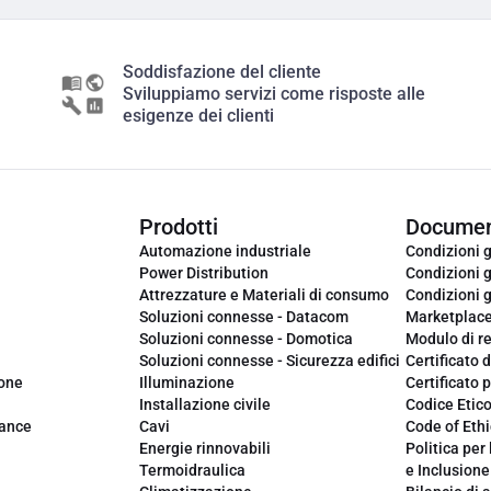
Soddisfazione del cliente
Sviluppiamo servizi come risposte alle
esigenze dei clienti
Prodotti
Documen
Automazione industriale
Condizioni g
Power Distribution
Condizioni g
Attrezzature e Materiali di consumo
Condizioni g
Soluzioni connesse - Datacom
Marketplac
Soluzioni connesse - Domotica
Modulo di r
Soluzioni connesse - Sicurezza edifici
Certificato d
ione
Illuminazione
Certificato p
Installazione civile
Codice Etic
iance
Cavi
Code of Ethi
Energie rinnovabili
Politica per 
Termoidraulica
e Inclusione