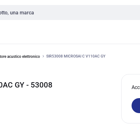
SIR53008 MICROSAI C V110AC GY
ore acustico elettronico
0AC GY - 53008
Acc