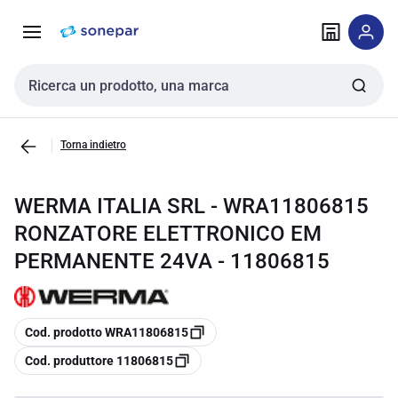
Vai alla
Vai
navigazione
alla
pagina
Cerca input
Torna indietro
WERMA ITALIA SRL - WRA11806815
RONZATORE ELETTRONICO EM
PERMANENTE 24VA - 11806815
copia
Cod. prodotto WRA11806815
copia
Cod. produttore 11806815