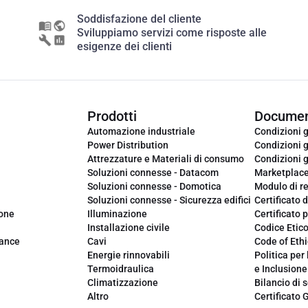
Soddisfazione del cliente
Sviluppiamo servizi come risposte alle
esigenze dei clienti
Prodotti
Documen
Automazione industriale
Condizioni g
Power Distribution
Condizioni g
Attrezzature e Materiali di consumo
Condizioni g
Soluzioni connesse - Datacom
Marketplac
Soluzioni connesse - Domotica
Modulo di r
Soluzioni connesse - Sicurezza edifici
Certificato d
ione
Illuminazione
Certificato p
Installazione civile
Codice Etic
iance
Cavi
Code of Ethi
Energie rinnovabili
Politica per 
Termoidraulica
e Inclusione
Climatizzazione
Bilancio di s
Altro
Certificato 