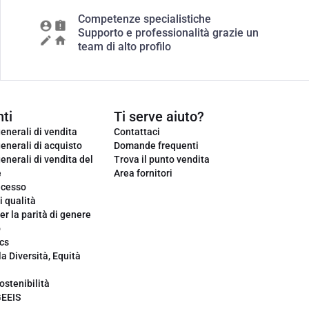
Competenze specialistiche
Supporto e professionalità grazie un
team di alto profilo
ti
Ti serve aiuto?
enerali di vendita
Contattaci
enerali di acquisto
Domande frequenti
enerali di vendita del
Trova il punto vendita
e
Area fornitori
ecesso
i qualità
er la parità di genere
o
cs
la Diversità, Equità
ostenibilità
GEEIS