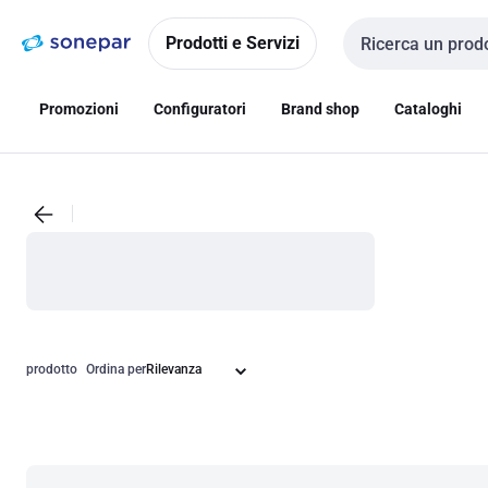
Vai alla
Vai
navigazione
alla
Prodotti e Servizi
Cerca input
pagina
Promozioni
Configuratori
Brand shop
Cataloghi
prodotto
Ordina per