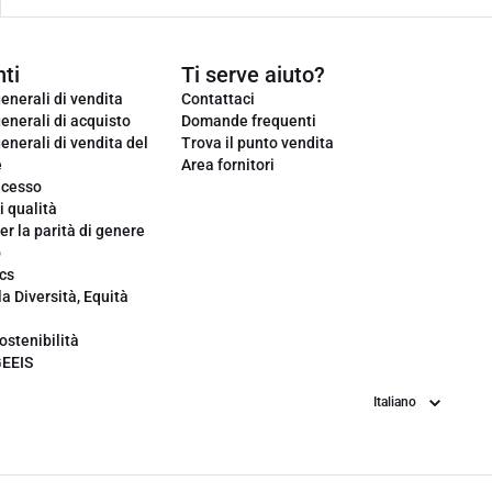
ti
Ti serve aiuto?
enerali di vendita
Contattaci
enerali di acquisto
Domande frequenti
enerali di vendita del
Trova il punto vendita
e
Area fornitori
ecesso
i qualità
er la parità di genere
o
cs
la Diversità, Equità
ostenibilità
GEEIS
Lingua