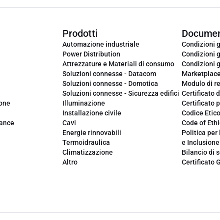
Prodotti
Documen
Automazione industriale
Condizioni g
Power Distribution
Condizioni g
Attrezzature e Materiali di consumo
Condizioni g
Soluzioni connesse - Datacom
Marketplac
Soluzioni connesse - Domotica
Modulo di r
Soluzioni connesse - Sicurezza edifici
Certificato d
ione
Illuminazione
Certificato p
Installazione civile
Codice Etic
iance
Cavi
Code of Ethi
Energie rinnovabili
Politica per 
Termoidraulica
e Inclusione
Climatizzazione
Bilancio di s
Altro
Certificato 