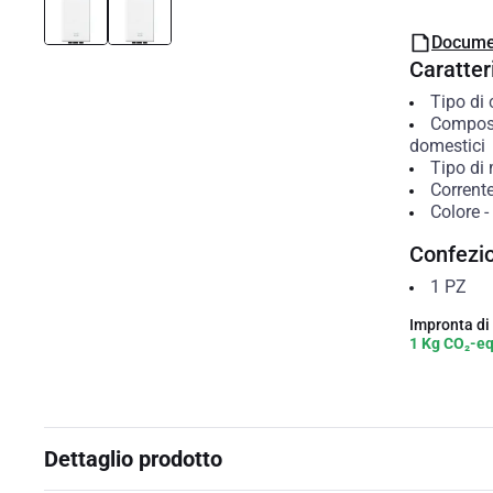
Docume
Caratteri
Tipo di
Compos
domestici
Tipo di
Corrent
Colore
-
Confezi
1
PZ
Impronta di
1 Kg CO₂-e
Dettaglio prodotto