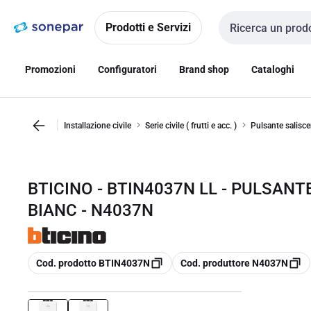
Vai alla
Vai
navigazione
alla
Prodotti e Servizi
Cerca input
pagina
Promozioni
Configuratori
Brand shop
Cataloghi
Installazione civile
Serie civile ( frutti e acc. )
Pulsante salisce
BTICINO - BTIN4037N LL - PULSAN
BIANC - N4037N
copia
copia
Cod. prodotto BTIN4037N
Cod. produttore N4037N