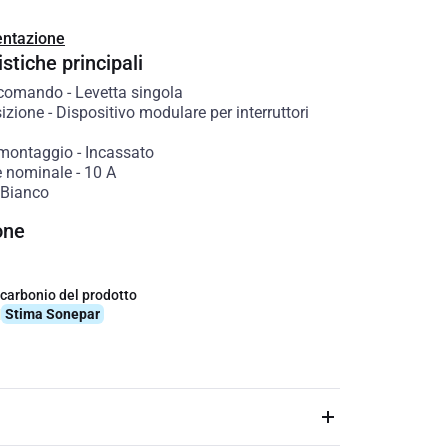
ntazione
stiche principali
 comando
-
Levetta singola
izione
-
Dispositivo modulare per interruttori
 montaggio
-
Incassato
e nominale
-
10
A
Bianco
one
 carbonio del prodotto
q
Stima Sonepar