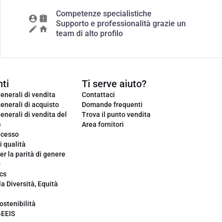
Competenze specialistiche
Supporto e professionalità grazie un
team di alto profilo
ti
Ti serve aiuto?
enerali di vendita
Contattaci
enerali di acquisto
Domande frequenti
enerali di vendita del
Trova il punto vendita
e
Area fornitori
ecesso
i qualità
er la parità di genere
o
cs
la Diversità, Equità
ostenibilità
GEEIS