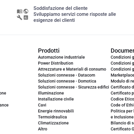
Soddisfazione del cliente
Sviluppiamo servizi come risposte alle
esigenze dei clienti
Prodotti
Documen
Automazione industriale
Condizioni g
Power Distribution
Condizioni g
Attrezzature e Materiali di consumo
Condizioni g
Soluzioni connesse - Datacom
Marketplac
Soluzioni connesse - Domotica
Modulo di r
Soluzioni connesse - Sicurezza edifici
Certificato d
ione
Illuminazione
Certificato p
Installazione civile
Codice Etic
iance
Cavi
Code of Ethi
Energie rinnovabili
Politica per 
Termoidraulica
e Inclusione
Climatizzazione
Bilancio di s
Altro
Certificato 