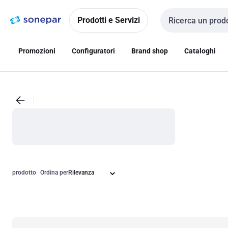
Vai alla
Vai
navigazione
alla
Prodotti e Servizi
Cerca input
pagina
Promozioni
Configuratori
Brand shop
Cataloghi
prodotto
Ordina per