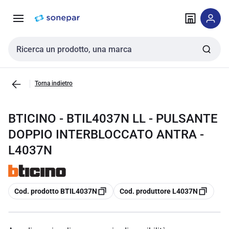
Vai alla
Vai
navigazione
alla
pagina
Cerca input
Torna indietro
BTICINO - BTIL4037N LL - PULSANTE
DOPPIO INTERBLOCCATO ANTRA -
L4037N
copia
copia
Cod. prodotto BTIL4037N
Cod. produttore L4037N