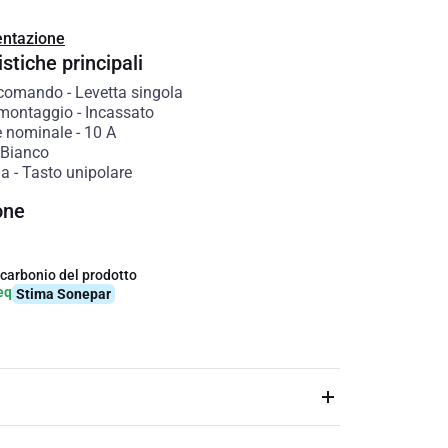
ntazione
stiche principali
 comando
-
Levetta singola
 montaggio
-
Incassato
e nominale
-
10
A
Bianco
ia
-
Tasto unipolare
one
 carbonio del prodotto
eq
Stima Sonepar