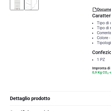
Docume
Caratteri
Tipo di
Tipo di
Corrent
Colore
-
Tipolog
Confezi
1
PZ
Impronta di
0,9 Kg CO₂-
Dettaglio prodotto