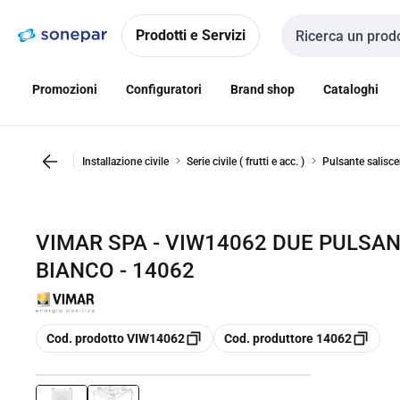
Vai alla
Vai
navigazione
alla
Prodotti e Servizi
Cerca input
pagina
Promozioni
Configuratori
Brand shop
Cataloghi
Installazione civile
Serie civile ( frutti e acc. )
Pulsante salisce
VIMAR SPA - VIW14062 DUE PULSA
BIANCO - 14062
copia
copia
Cod. prodotto VIW14062
Cod. produttore 14062