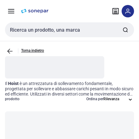
Vai alla
Vai
navigazione
alla
pagina
Cerca input
Torna indietro
Il
Hoist
è un attrezzatura di sollevamento fondamentale,
progettata per sollevare e abbassare carichi pesanti in modo sicuro
ed efficiente. Utilizzati in diversi settori come la movimentazione dei
materiali, l'edilizia e le operazioni di manutenzione, i hoist possono
prodotto
Ordina per
essere azionati manualmente o elettricamente, adattandosi così a
diverse esigenze operative. Implementare un sistema di
sollevamento efficiente non solo ottimizza il flusso di lavoro, ma
aumenta anche la sicurezza durante le operazioni di lifting,
riducendo il rischio di incidenti e migliorando la produttività
complessiva.