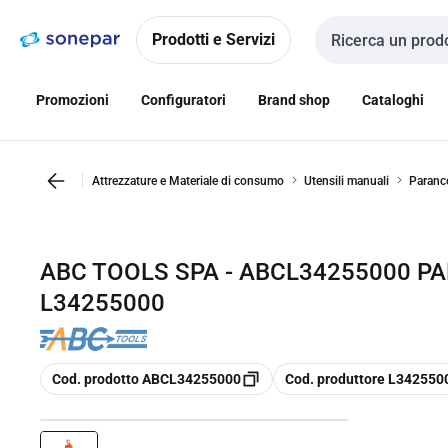
Vai alla
Vai
navigazione
alla
Prodotti e Servizi
Cerca input
pagina
Promozioni
Configuratori
Brand shop
Cataloghi
Attrezzature e Materiale di consumo
Utensili manuali
Paranc
ABC TOOLS SPA - ABCL34255000 PA
L34255000
copia
copia
Cod. prodotto ABCL34255000
Cod. produttore L342550