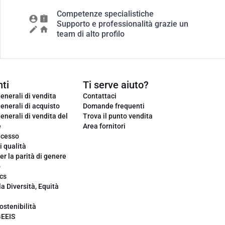
Competenze specialistiche
Supporto e professionalità grazie un
team di alto profilo
ti
Ti serve aiuto?
enerali di vendita
Contattaci
enerali di acquisto
Domande frequenti
enerali di vendita del
Trova il punto vendita
e
Area fornitori
ecesso
i qualità
er la parità di genere
o
cs
la Diversità, Equità
ostenibilità
GEEIS