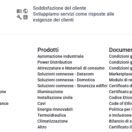
Soddisfazione del cliente
Sviluppiamo servizi come risposte alle
esigenze dei clienti
Prodotti
Documen
Automazione industriale
Condizioni g
Power Distribution
Condizioni g
Attrezzature e Materiali di consumo
Condizioni g
Soluzioni connesse - Datacom
Marketplac
Soluzioni connesse - Domotica
Modulo di r
Soluzioni connesse - Sicurezza edifici
Certificato d
ione
Illuminazione
Certificato p
Installazione civile
Codice Etic
iance
Cavi
Code of Ethi
Energie rinnovabili
Politica per 
Termoidraulica
e Inclusione
Climatizzazione
Bilancio di s
Altro
Certificato 