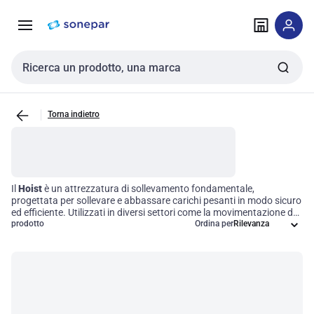
Vai alla
Vai
navigazione
alla
pagina
Cerca input
Torna indietro
Il
Hoist
è un attrezzatura di sollevamento fondamentale,
progettata per sollevare e abbassare carichi pesanti in modo sicuro
ed efficiente. Utilizzati in diversi settori come la movimentazione dei
materiali, l'edilizia e le operazioni di manutenzione, i hoist possono
prodotto
Ordina per
essere azionati manualmente o elettricamente, adattandosi così a
diverse esigenze operative. Implementare un sistema di
sollevamento efficiente non solo ottimizza il flusso di lavoro, ma
aumenta anche la sicurezza durante le operazioni di lifting,
riducendo il rischio di incidenti e migliorando la produttività
complessiva.