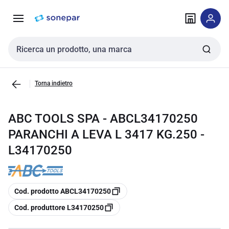
Vai alla
Vai
navigazione
alla
pagina
Cerca input
Torna indietro
ABC TOOLS SPA - ABCL34170250
PARANCHI A LEVA L 3417 KG.250 -
L34170250
copia
Cod. prodotto ABCL34170250
copia
Cod. produttore L34170250