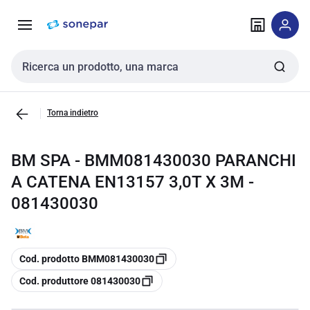
Vai alla
Vai
navigazione
alla
pagina
Cerca input
Torna indietro
BM SPA - BMM081430030 PARANCHI
A CATENA EN13157 3,0T X 3M -
081430030
copia
Cod. prodotto BMM081430030
copia
Cod. produttore 081430030