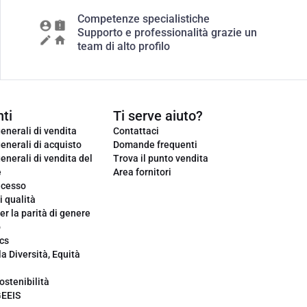
Competenze specialistiche
Supporto e professionalità grazie un
team di alto profilo
ti
Ti serve aiuto?
enerali di vendita
Contattaci
enerali di acquisto
Domande frequenti
enerali di vendita del
Trova il punto vendita
e
Area fornitori
ecesso
i qualità
er la parità di genere
o
cs
la Diversità, Equità
ostenibilità
GEEIS