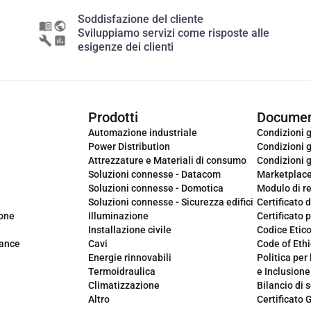
Soddisfazione del cliente
Sviluppiamo servizi come risposte alle
esigenze dei clienti
Prodotti
Documen
Automazione industriale
Condizioni g
Power Distribution
Condizioni g
Attrezzature e Materiali di consumo
Condizioni g
Soluzioni connesse - Datacom
Marketplac
Soluzioni connesse - Domotica
Modulo di r
Soluzioni connesse - Sicurezza edifici
Certificato d
ione
Illuminazione
Certificato p
Installazione civile
Codice Etic
iance
Cavi
Code of Ethi
Energie rinnovabili
Politica per 
Termoidraulica
e Inclusione
Climatizzazione
Bilancio di s
Altro
Certificato 