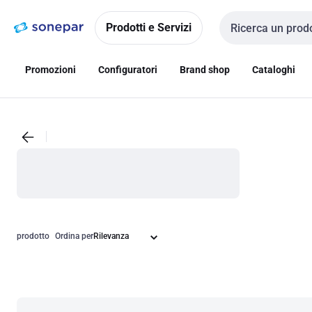
Vai alla
Vai
navigazione
alla
Prodotti e Servizi
Cerca input
pagina
Promozioni
Configuratori
Brand shop
Cataloghi
prodotto
Ordina per