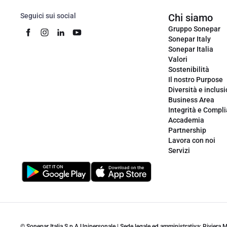
Seguici sui social
Chi siamo
Gruppo Sonepar
Sonepar Italy
Sonepar Italia
Valori
Sostenibilità
Il nostro Purpose
Diversità e inclus
Business Area
Integrità e Compl
Accademia
Partnership
Lavora con noi
Servizi
© Sonepar Italia S.p.A Unipersonale | Sede legale ed amministrativa: Riviera