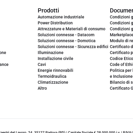
Prodotti
Documen
Automazione industriale
Condizioni g
Power Distribution
Condizioni g
Attrezzature e Materiali di consumo
Condizioni g
Soluzioni connesse - Datacom
Marketplac
Soluzioni connesse - Domotica
Modulo di r
Soluzioni connesse - Sicurezza edifici
Certificato d
ione
Illuminazione
Certificato p
Installazione civile
Codice Etic
iance
Cavi
Code of Ethi
Energie rinnovabili
Politica per 
Termoidraulica
e Inclusione
Climatizzazione
Bilancio di s
Altro
Certificato 
 Maestri del Lavoro, 24, 35127 Padova (PD) | Capitale Sociale € 28.000.000 i.v. | P