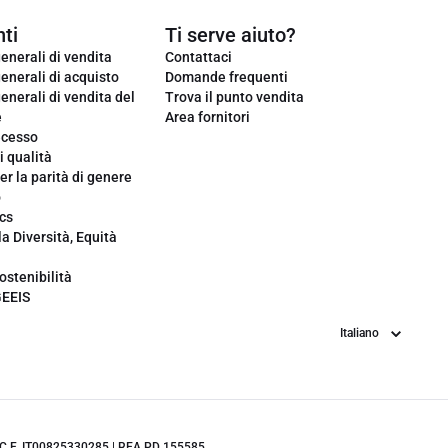
ti
Ti serve aiuto?
enerali di vendita
Contattaci
enerali di acquisto
Domande frequenti
enerali di vendita del
Trova il punto vendita
e
Area fornitori
ecesso
i qualità
er la parità di genere
o
cs
la Diversità, Equità
ostenibilità
GEEIS
Lingua
.IVA/C.F. IT00825330285 | REA PD 155585