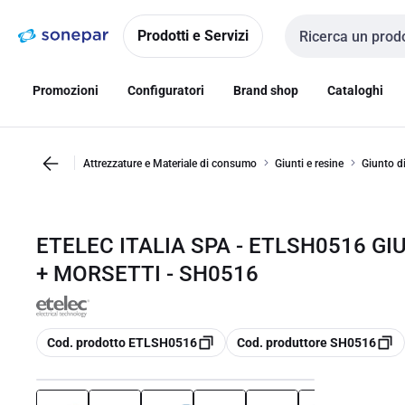
Vai alla
Vai
navigazione
alla
Prodotti e Servizi
Cerca input
pagina
Promozioni
Configuratori
Brand shop
Cataloghi
Attrezzature e Materiale di consumo
Giunti e resine
Giunto di
ETELEC ITALIA SPA - ETLSH0516 GI
+ MORSETTI - SH0516
copia
copia
Cod. prodotto ETLSH0516
Cod. produttore SH0516