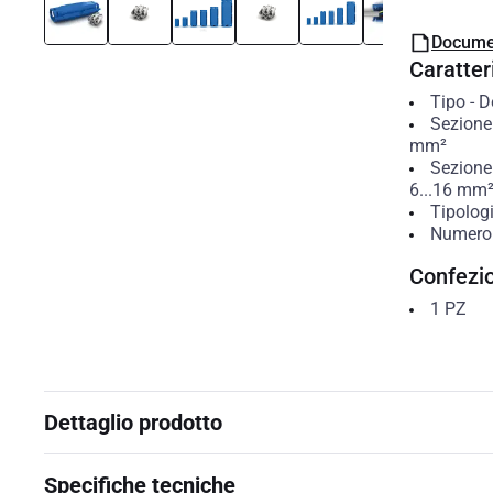
Docume
Caratteri
Tipo
-
D
Sezione
mm²
Sezione
6...16
mm
Tipolog
Numero 
Confezi
1
PZ
Dettaglio prodotto
Specifiche tecniche