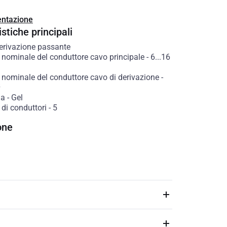
ntazione
stiche principali
erivazione passante
 nominale del conduttore cavo principale
-
6...16
 nominale del conduttore cavo di derivazione
-
²
ia
-
Gel
di conduttori
-
5
one