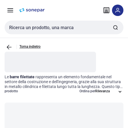
Vai alla
Vai
navigazione
alla
pagina
Cerca input
Torna indietro
Le
barre filettate
rappresenta un elemento fondamentale nel
settore della costruzione e dell'ingegneria, grazie alla sua struttura
in metallo cilindrica e filettata lungo tutta la lunghezza. Questo tipo
di fissaggio è progettato per garantire connessioni meccaniche
prodotto
Ordina per
robuste e affidabili, facilitando l'assemblaggio di diversi
componenti. La sua versatilità lo rende ideale per una vasta
gamma di applicazioni, dove la sicurezza e la stabilità sono
essenziali per l'efficienza operativa. Investire in barre filettate di alta
qualità significa ottimizzare i processi e garantire risultati duraturi.