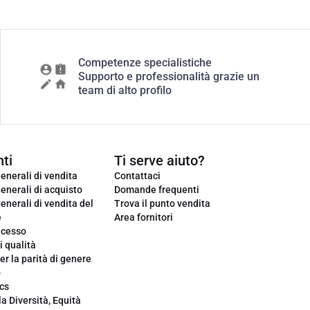
Competenze specialistiche
Supporto e professionalità grazie un
team di alto profilo
ti
Ti serve aiuto?
enerali di vendita
Contattaci
enerali di acquisto
Domande frequenti
enerali di vendita del
Trova il punto vendita
e
Area fornitori
ecesso
i qualità
er la parità di genere
o
cs
la Diversità, Equità