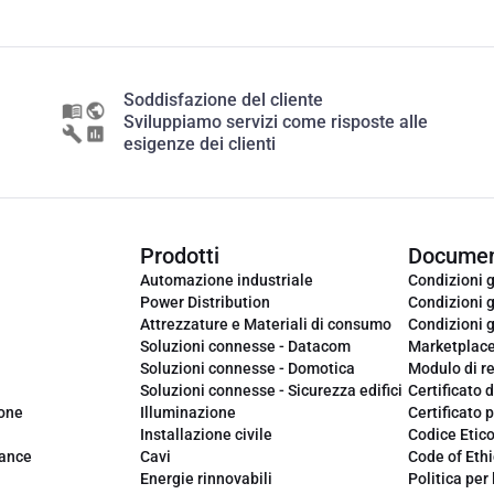
Soddisfazione del cliente
Sviluppiamo servizi come risposte alle
esigenze dei clienti
Prodotti
Documen
Automazione industriale
Condizioni g
Power Distribution
Condizioni g
Attrezzature e Materiali di consumo
Condizioni g
Soluzioni connesse - Datacom
Marketplac
Soluzioni connesse - Domotica
Modulo di r
Soluzioni connesse - Sicurezza edifici
Certificato d
ione
Illuminazione
Certificato p
Installazione civile
Codice Etic
iance
Cavi
Code of Ethi
Energie rinnovabili
Politica per 