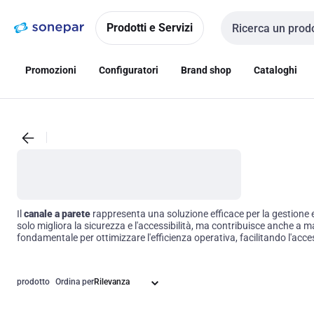
Vai alla
Vai
navigazione
alla
Prodotti e Servizi
Cerca input
pagina
Promozioni
Configuratori
Brand shop
Cataloghi
Il
canale a parete
rappresenta una soluzione efficace per la gestione e l
solo migliora la sicurezza e l'accessibilità, ma contribuisce anche a m
fondamentale per ottimizzare l'efficienza operativa, facilitando l'acce
prodotto
Ordina per