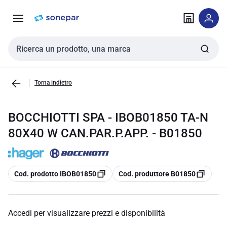
Vai alla
Vai
navigazione
alla
pagina
Cerca input
Torna indietro
BOCCHIOTTI SPA - IBOB01850 TA-N
80X40 W CAN.PAR.P.APP. - B01850
copia
copia
Cod. prodotto IBOB01850
Cod. produttore B01850
Accedi per visualizzare prezzi e disponibilità