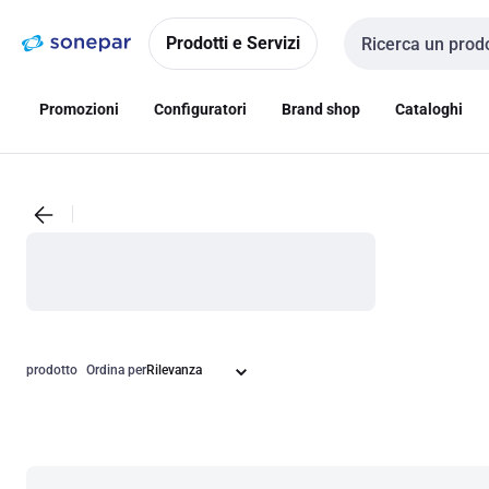
Vai alla
Vai
navigazione
alla
Prodotti e Servizi
Cerca input
pagina
Promozioni
Configuratori
Brand shop
Cataloghi
prodotto
Ordina per