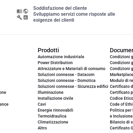
Soddisfazione del cliente
Sviluppiamo servizi come risposte alle
esigenze dei clienti
Prodotti
Documen
Automazione industriale
Condizioni g
Power Distribution
Condizioni g
Attrezzature e Materiali di consumo
Condizioni g
Soluzioni connesse - Datacom
Marketplac
Soluzioni connesse - Domotica
Modulo di r
Soluzioni connesse - Sicurezza edifici
Certificato d
ione
Illuminazione
Certificato p
Installazione civile
Codice Etic
iance
Cavi
Code of Ethi
Energie rinnovabili
Politica per 
Termoidraulica
e Inclusione
Climatizzazione
Bilancio di s
Altro
Certificato 