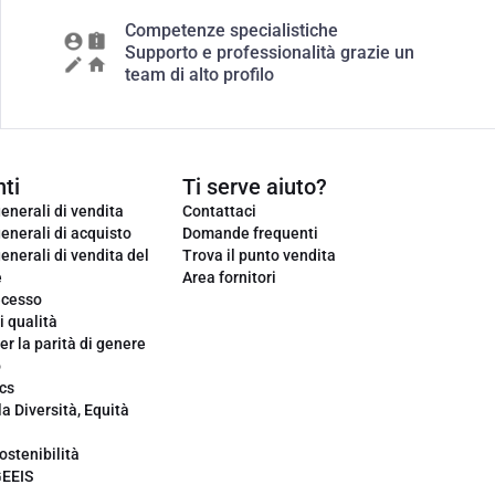
Competenze specialistiche
Supporto e professionalità grazie un
team di alto profilo
ti
Ti serve aiuto?
enerali di vendita
Contattaci
enerali di acquisto
Domande frequenti
enerali di vendita del
Trova il punto vendita
e
Area fornitori
ecesso
i qualità
er la parità di genere
o
cs
la Diversità, Equità
ostenibilità
GEEIS