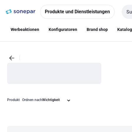
Zur
Zum
Navigation
Inhalt
Produkte und Dienstleistungen
Such
springen
springen
Werbeaktionen
Konfiguratoren
Brand shop
Katalo
Produkt
Ordnen nach