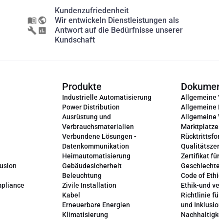
Kundenzufriedenheit
Wir entwickeln Dienstleistungen als
Antwort auf die Bedürfnisse unserer
Kundschaft
Produkte
Dokume
Industrielle Automatisierung
Allgemeine
Power Distribution
Allgemeine
Ausrüstung und
Allgemeine
Verbrauchsmaterialien
Marktplatze
Verbundene Lösungen -
Rücktrittsfo
Datenkommunikation
Qualitätszer
Heimautomatisierung
Zertifikat fü
lusion
Gebäudesicherheit
Geschlechte
Beleuchtung
Code of Ethi
mpliance
Zivile Installation
Ethik-und v
Kabel
Richtlinie fü
Erneuerbare Energien
und Inklusi
Klimatisierung
Nachhaltigk