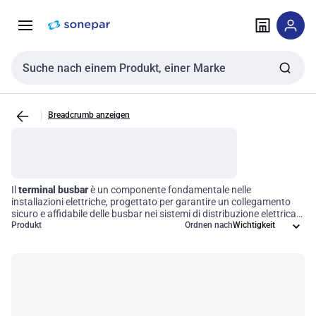
Zur
Zum
Navigation
Inhalt
springen
springen
Sucheingabe
Breadcrumb anzeigen
Il
terminal busbar
è un componente fondamentale nelle
installazioni elettriche, progettato per garantire un collegamento
sicuro e affidabile delle busbar nei sistemi di distribuzione elettrica.
Grazie alla sua capacità di ottimizzare la distribuzione dell'energia
Produkt
Ordnen nach
elettrica, questo dispositivo consente un'interfaccia efficace per la
connessione di più conduttori, assicurando così una conduttività e
una sicurezza ottimali nelle installazioni. Scegliere i giusti terminali
busbar significa investire in efficienza operativa e affidabilità per
ogni progetto elettrico.