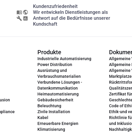
Kundenzufriedenheit
Wir entwickeln Dienstleistungen als
Antwort auf die Bedürfnisse unserer
Kundschaft
Produkte
Dokume
Industrielle Automatisierung
Allgemeine
Power Distribution
Allgemeine
Ausrüstung und
Allgemeine
Verbrauchsmaterialien
Marktplatze
Verbundene Lösungen -
Rücktrittsfo
Datenkommunikation
Qualitätszer
Heimautomatisierung
Zertifikat fü
lusion
Gebäudesicherheit
Geschlechte
Beleuchtung
Code of Ethi
mpliance
Zivile Installation
Ethik-und v
Kabel
Richtlinie fü
Erneuerbare Energien
und Inklusi
Klimatisierung
Nachhaltigk