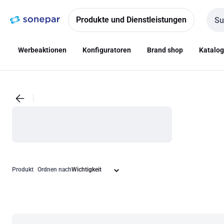
Zur
Zum
Navigation
Inhalt
Produkte und Dienstleistungen
Such
springen
springen
Werbeaktionen
Konfiguratoren
Brand shop
Katalo
Produkt
Ordnen nach