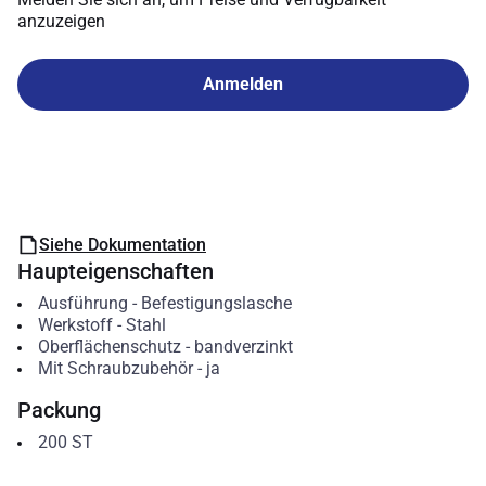
anzuzeigen
Anmelden
Siehe Dokumentation
Haupteigenschaften
Ausführung
-
Befestigungslasche
Werkstoff
-
Stahl
Oberflächenschutz
-
bandverzinkt
Mit Schraubzubehör
-
ja
Packung
200
ST