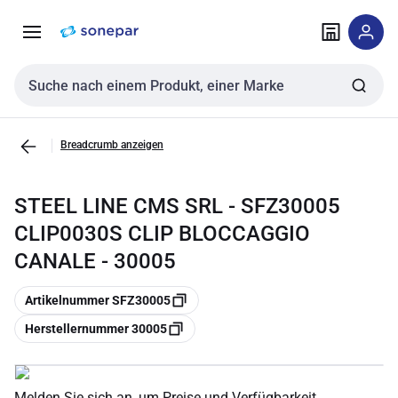
Zur
Zum
Navigation
Inhalt
springen
springen
Sucheingabe
Breadcrumb anzeigen
STEEL LINE CMS SRL - SFZ30005
CLIP0030S CLIP BLOCCAGGIO
CANALE - 30005
Kopieren
Artikelnummer SFZ30005
Kopieren
Herstellernummer 30005
Melden Sie sich an, um Preise und Verfügbarkeit