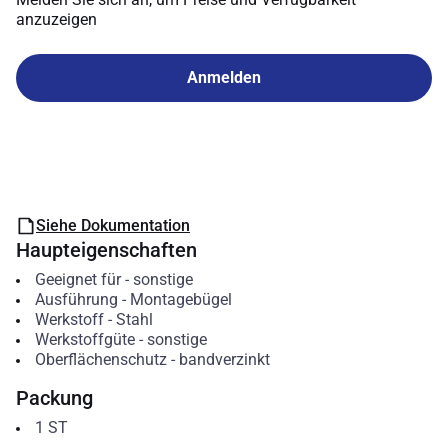
anzuzeigen
Anmelden
Siehe Dokumentation
Haupteigenschaften
Geeignet für
-
sonstige
Ausführung
-
Montagebügel
Werkstoff
-
Stahl
Werkstoffgüte
-
sonstige
Oberflächenschutz
-
bandverzinkt
Packung
1
ST