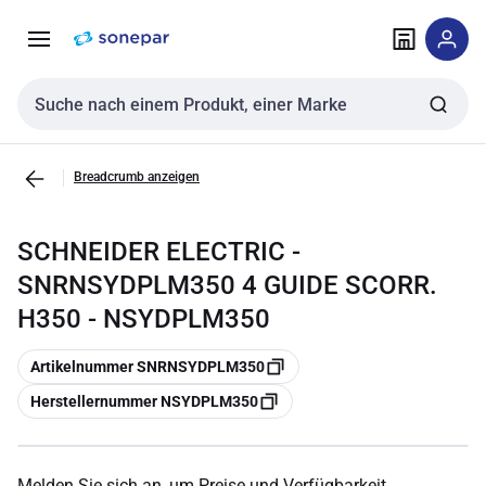
Zur
Zum
Navigation
Inhalt
springen
springen
Sucheingabe
Breadcrumb anzeigen
SCHNEIDER ELECTRIC -
SNRNSYDPLM350 4 GUIDE SCORR.
H350 - NSYDPLM350
Kopieren
Artikelnummer SNRNSYDPLM350
Kopieren
Herstellernummer NSYDPLM350
Melden Sie sich an, um Preise und Verfügbarkeit