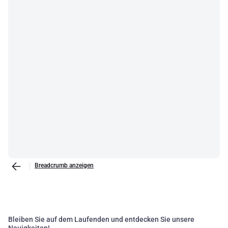
per un impianto domestico dipende dalla tipologia installativa e dal
numero e tipo di apparecchiature elettriche presenti in casa. Questo
determina il numero di dispositivi di protezione necessari e i moduli
di controllo da installare, che a loro volta influenzano il numero di
file del centralino elettrico. La scelta del marchio del centralino può
essere una preferenza personale, tenendo conto di considerazioni
estetiche e di prezzo. Sonepar distribuisce diversi modelli di
centralini elettrici prodotti dai migliori leader del mercato, tra cui
Schneider Electric, Gewiss, ABB, Bticino, Hager e Siemens, per
soddisfare le esigenze di ogni tipo di necessità.
Breadcrumb anzeigen
Bleiben Sie auf dem Laufenden und entdecken Sie unsere