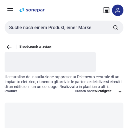
Zur
Zum
Navigation
Inhalt
springen
springen
Sucheingabe
Breadcrumb anzeigen
Il centralino da installazione rappresenta l'elemento centrale di un
impianto elettrico, riunendo gli arrivi e le partenze dei diversi circuiti
di un edificio in un unico luogo. Realizzato in plastica o altri
materiali isolanti, il centralino elettrico è dotato di guide DIN per
Produkt
Ordnen nach
accogliere i vari dispositivi modulari come interruttori e differenziali.
La sua funzione principale è quella di raccogliere e isolare i diversi
componenti da fonti esterne, fornendo una protezione e
un'organizzazione efficace. Sonepar offre un'ampia selezione di
centralini elettrici per soddisfare tutte le esigenze, che vanno dal
piccolo centralino senza apparecchiature interne al centralino
elettrico pre-equipaggiato. La scelta del centralino elettrico ideale