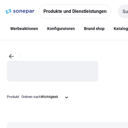
Zur
Zum
Navigation
Inhalt
Produkte und Dienstleistungen
Such
springen
springen
Werbeaktionen
Konfiguratoren
Brand shop
Katalo
Produkt
Ordnen nach