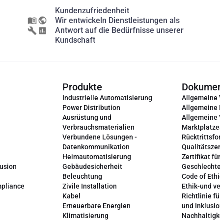
Kundenzufriedenheit
Wir entwickeln Dienstleistungen als
Antwort auf die Bedürfnisse unserer
Kundschaft
Produkte
Dokume
Industrielle Automatisierung
Allgemeine
Power Distribution
Allgemeine
Ausrüstung und
Allgemeine
Verbrauchsmaterialien
Marktplatze
Verbundene Lösungen -
Rücktrittsfo
Datenkommunikation
Qualitätszer
Heimautomatisierung
Zertifikat fü
lusion
Gebäudesicherheit
Geschlechte
Beleuchtung
Code of Ethi
mpliance
Zivile Installation
Ethik-und v
Kabel
Richtlinie fü
Erneuerbare Energien
und Inklusi
Klimatisierung
Nachhaltigk