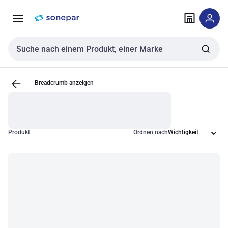
Zur
Zum
Navigation
Inhalt
springen
springen
Sucheingabe
Breadcrumb anzeigen
Produkt
Ordnen nach