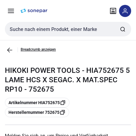
Zur
Zum
Navigation
Inhalt
springen
springen
Sucheingabe
Breadcrumb anzeigen
HIKOKI POWER TOOLS - HIA752675 5
LAME HCS X SEGAC. X MAT.SPEC
RP10 - 752675
Kopieren
Artikelnummer HIA752675
Kopieren
Herstellernummer 752675
Melden Sie sich an, um Preise und Verfügbarkeit