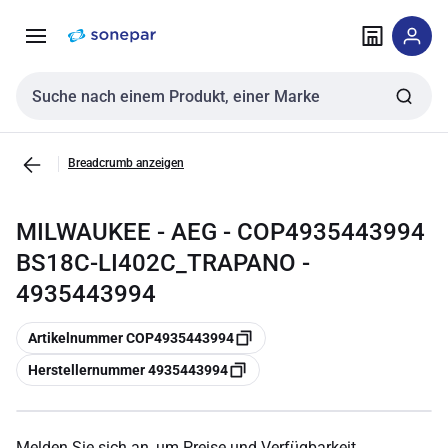
Zur
Zum
Navigation
Inhalt
springen
springen
Sucheingabe
Breadcrumb anzeigen
MILWAUKEE - AEG - COP4935443994
BS18C-LI402C_TRAPANO -
4935443994
Kopieren
Artikelnummer COP4935443994
Kopieren
Herstellernummer 4935443994
Melden Sie sich an, um Preise und Verfügbarkeit